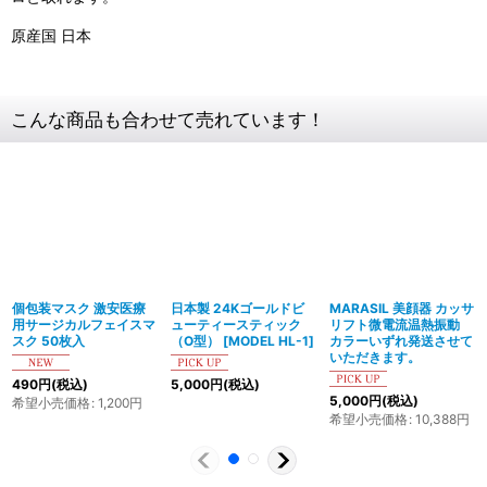
原産国 日本
こんな商品も合わせて売れています！
個包装マスク 激安医療
日本製 24Kゴールドビ
MARASIL 美顔器 カッサ
用サージカルフェイスマ
ューティースティック
リフト微電流温熱振動
スク 50枚入
（O型） [MODEL HL-1]
カラーいずれ発送させて
いただきます。
490
円
(税込)
5,000
円
(税込)
5,000
円
(税込)
希望小売価格
:
1,200
円
希望小売価格
:
10,388
円